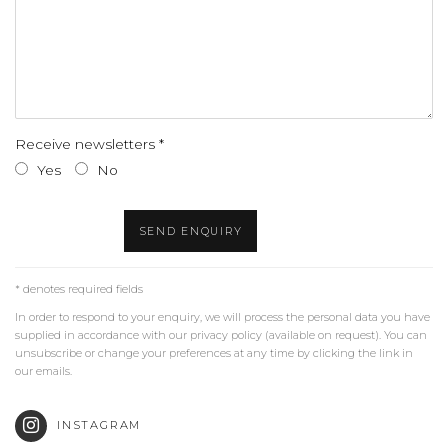
Receive newsletters *
Yes
No
SEND ENQUIRY
* denotes required fields
In order to respond to your enquiry, we will process the personal data you have
supplied in accordance with our privacy policy (available on request). You can
unsubscribe or change your preferences at any time by clicking the link in
our emails.
INSTAGRAM