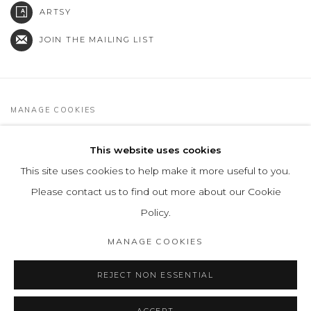
ARTSY
JOIN THE MAILING LIST
MANAGE COOKIES
COPYRIGHT © 2026 LEON TOVAR GALLERY
This website uses cookies
SITE BY ARTLOGIC
This site uses cookies to help make it more useful to you.
info@leontovargallery.com
Please contact us to find out more about our Cookie
525 E 72nd St
Policy.
New York, NY 10021
MANAGE COOKIES
(By appointment only)
REJECT NON ESSENTIAL